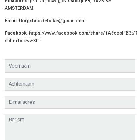
Postadres
: p/a Dorpsweg Ransdorp 88, 1028 BS
AMSTERDAM
Email
: Dorpshuisdebeke@gmail.com
Facebook
: https://www.facebook.com/share/1A3oeoHB3t/?
mibextid=wwXIfr